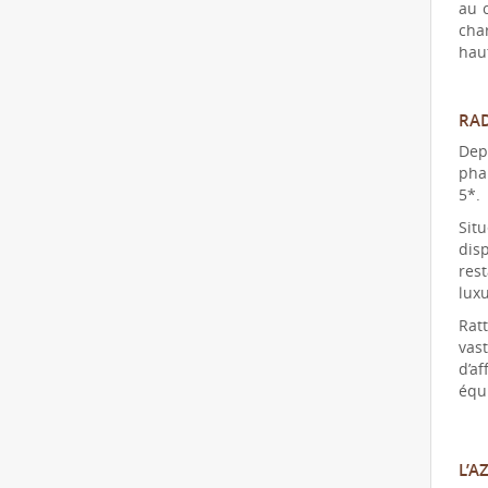
au c
cha
hau
RAD
Dep
phar
5*.
Sit
dis
rest
luxu
Ratt
vas
d’a
équ
L’A