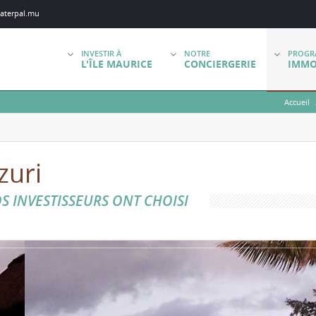
aterpal.mu
INVESTIR À
NOTRE
PROGR
L'ÎLE MAURICE
CONCIERGERIE
IMMO
Accueil
zuri
S INVESTISSEURS ONT CHOISI