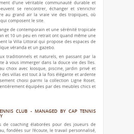
pement d'une véritable communauté durable et
uvent se rencontrer, échanger et s'enrichir
e au grand air la vraie vie des tropiques, où
ui composent le site.
lange de contemporain et une sérénité tropicale
océan et 10 un peu en retrait ont quand même une
ent la Villa Littoral qui propose des espaces de
ifique véranda et un gazebo.
ux traditionnels et naturels, en passant par la
vite à vous immerger dans la douce vie des îles.
u choix avec kiosque, piscine, jardin privé et
des villas est tout à la fois élégante et ardente
ement choisi parmi la collection Ligne Roset.
ont entièrement équipées par des meubles chics et
TENNIS CLUB - MANAGED BY CAP TENNIS
Y
 de coaching élaborées pour des joueurs de
au, fondées sur l’écoute, le travail personnalisé,