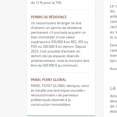
de 15 % pour la TVA.
Le c
les
aid
PERMIS DE RÉSIDENCE
con
Un ressortissant étranger se doit
rech
d'obtenir un permis de résidence
au 
permanent s'il souhaite acquérir un
bien immobilier d'une valeur
le s
supérieure à 350.000 $ en RES, IRS ou
Exc
PDS ou 500.000 $ en dehors. Depuis
rar
2023, il est possible d'acheter en
mer
dehors de ces espaces réservés
antérieurement, mais le montant doit
terr
être de 500.000 $ au minimum.
Azur
PANEL POINT GLOBAL
PANEL POINT GLOBAL fabrique, vend
LA
et installe une technique nouvelle «
révolutionnaire » de panneaux
Azur
préfabriqués destinés à la
œuv
construction immobilière.
de 
étoi