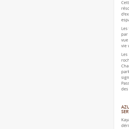
Cet
rés
d'e
esp
Les
par 
vue 
vie 
Les
roch
Cha
park
sig
Pass
des 
AZU
SER
Kay
dér