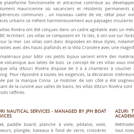
te plateforme fonctionnelle et attractive contribue au dévelop
olument mauricienne où vacanciers et résidents permanents pe
xpériences communes ; un nouveau cadre de vie, idéal pour vivr
aces urbains se mêlent harmonieusement aux paysages insulaires q
 villas Riviéra ont été conçues dans un cadre agréable avec un mé
BC Architect. Les villas se composent en 16 lots, 6 ont vue sur l’
sur la mer. Les villas sont donc disposées en deux styles, notamm
vastes avec des hauts plafonds et la Villa Croisière avec une magn
 matériaux pour bâtir ces petits bijoux varient entre des matéria
e volcanique aux lattes de bois. Le concept de ces villas vous in
que villa d’Azuri Riviéra dispose de 3 à 4 chambres à coucher a
ing. Pour répondre à toutes les exigences, la décoration intérieure 
née par la marque Cinna. Le mobilier de son côté a été soigneus
ant de la cuisine aux salles de bains, les villas d’Azuri Riviéra s
sols raffinés.
RI NAUTICAL SERVICES - MANAGED BY JPH BOAT
AZURI 
VICES
ACADEM
ak, paddle board, planche à voile, pédalos, voile,
Méthodes
iveurs, plongée, bateaux à fond de verre, croisières
tout nive