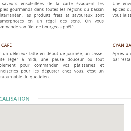
 saveurs ensoleillées de la carte évoquent les
Une envi
iples gourmands dans toutes les régions du bassin
épices qu
iterranéen, les produits frais et savoureux sont
vous lais
amorphosés en un régal des sens. On vous
ommande son filet de bourgeois poêlé.
 CAFÉ
CYAN B
r un délicieux latte en début de journée, un casse-
Après un
ûte léger à midi, une pause douceur ou tout
bar resta
plement pour commander vos pâtisseries et
nnoiseries pour les déguster chez vous, c'est un
ontournable du quotidien.
CALISATION