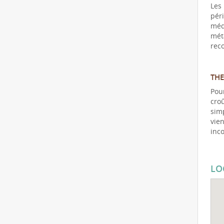
Les
pér
méd
mét
rec
THE
Pou
cro
sim
vie
inc
LO