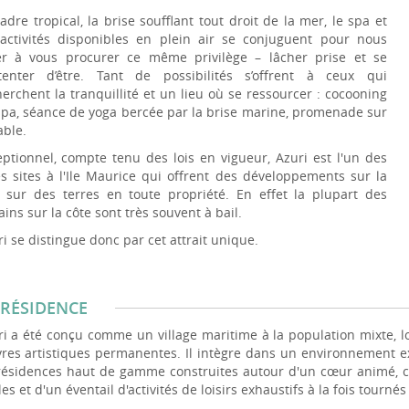
adre tropical, la brise soufflant tout droit de la mer, le spa et
 activités disponibles en plein air se conjuguent pour nous
er à vous procurer ce même privilège – lâcher prise et se
tenter d’être. Tant de possibilités s’offrent à ceux qui
erchent la tranquillité et un lieu où se ressourcer : cocooning
spa, séance de yoga bercée par la brise marine, promenade sur
able.
eptionnel, compte tenu des lois en vigueur, Azuri est l'un des
es sites à l'Ile Maurice qui offrent des développements sur la
 sur des terres en toute propriété. En effet la plupart des
ains sur la côte sont très souvent à bail.
i se distingue donc par cet attrait unique.
 RÉSIDENCE
i a été conçu comme un village maritime à la population mixte, lo
res artistiques permanentes. Il intègre dans un environnement 
résidences haut de gamme construites autour d'un cœur animé, c
les et d'un éventail d'activités de loisirs exhaustifs à la fois tournés