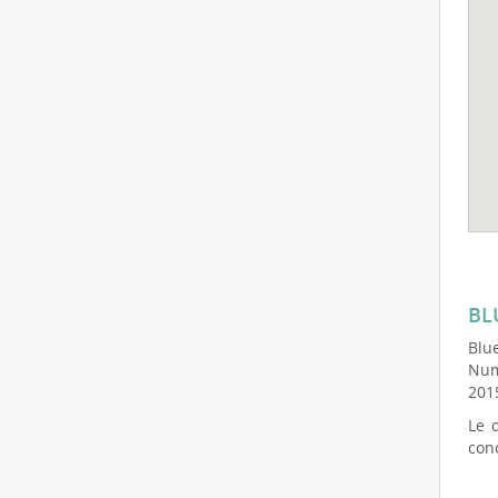
BL
Blu
Num
201
Le 
conc