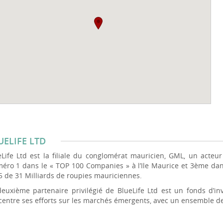
UELIFE LTD
eLife Ltd est la filiale du conglomérat mauricien, GML, un acte
éro 1 dans le « TOP 100 Companies » à l’Ile Maurice et 3ème dans 
5 de 31 Milliards de roupies mauriciennes.
deuxième partenaire privilégié de BlueLife Ltd est un fonds d’inv
entre ses efforts sur les marchés émergents, avec un ensemble de 