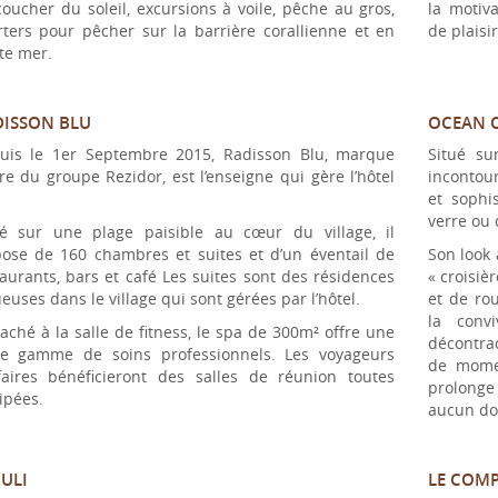
oucher du soleil, excursions à voile, pêche au gros,
la motiv
rters pour pêcher sur la barrière corallienne et en
de plaisi
te mer.
ISSON BLU
OCEAN 
uis le 1er Septembre 2015, Radisson Blu, marque
Situé su
e du groupe Rezidor, est l’enseigne qui gère l’hôtel
incontou
et sophi
verre ou 
ué sur une plage paisible au cœur du village, il
pose de 160 chambres et suites et d’un éventail de
Son look 
aurants, bars et café Les suites sont des résidences
« croisièr
euses dans le village qui sont gérées par l’hôtel.
et de ro
la convi
aché à la salle de fitness, le spa de 300m² offre une
décontrac
te gamme de soins professionnels. Les voyageurs
de momen
ffaires bénéficieront des salles de réunion toutes
prolonge
ipées.
aucun do
ZULI
LE COM