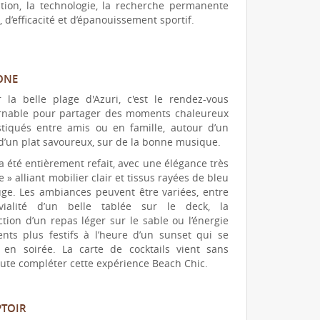
ation, la technologie, la recherche permanente
r, d’efficacité et d’épanouissement sportif.
ONE
r la belle plage d'Azuri, c'est le rendez-vous
rnable pour partager des moments chaleureux
stiqués entre amis ou en famille, autour d’un
d’un plat savoureux, sur de la bonne musique.
a été entièrement refait, avec une élégance très
e » alliant mobilier clair et tissus rayées de bleu
uge. Les ambiances peuvent être variées, entre
vialité d’un belle tablée sur le deck, la
tion d’un repas léger sur le sable ou l’énergie
ts plus festifs à l’heure d’un sunset qui se
 en soirée. La carte de cocktails vient sans
ute compléter cette expérience Beach Chic.
PTOIR